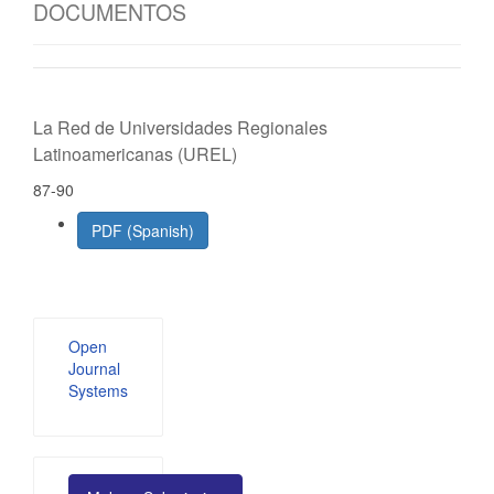
DOCUMENTOS
La Red de Universidades Regionales
Latinoamericanas (UREL)
87-90
PDF (Spanish)
Developed
Open
By
Journal
Systems
Make