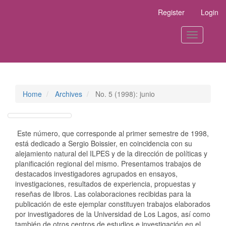
Main
Register
Login
Navigation
Main
Content
Toggle
Sidebar
navigation
Home
Archives
No. 5 (1998): junio
Este número, que corresponde al primer semestre de 1998,
está dedicado a Sergio Boissier, en coincidencia con su
alejamiento natural del ILPES y de la dirección de políticas y
planificación regional del mismo. Presentamos trabajos de
destacados investigadores agrupados en ensayos,
investigaciones, resultados de experiencia, propuestas y
reseñas de libros. Las colaboraciones recibidas para la
publicación de este ejemplar constituyen trabajos elaborados
por investigadores de la Universidad de Los Lagos, así como
también de otros centros de estudios e investigación en el