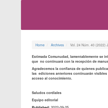
Main
Navigation
Main
Content
Sidebar
Home
Archives
Vol. 24 Núm. 40 (2022) J
Estimada Comunudad, lamentablemente se infor
que no continuará con la recepción de manusc
Agradecemos la confianza de quienes public
las ediciones anteriores continuarán visibles 
acceso al conocimiento.
Saludos cordiales
Equipo editorial
Published:
2022-09-25