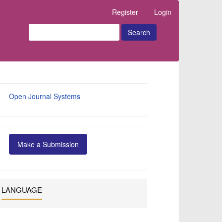
Register
Login
Search
Developed
Open Journal Systems
By
Make
Make a Submission
a
Submission
LANGUAGE